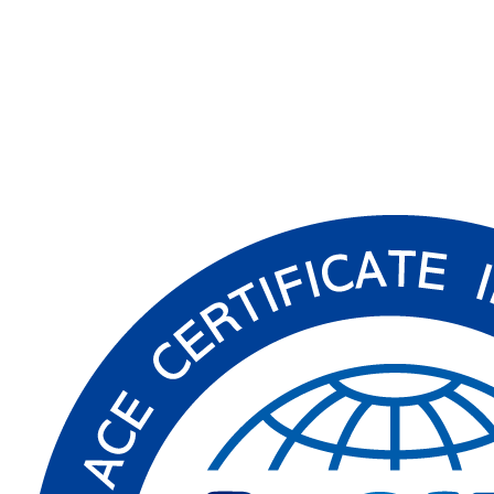
của Megazone AIR
Phần 2: Yêu cầu trong thời đại AI sinh tạo, Megazone Cloud
AIR phản hồi như thế nào?
Phần 3: Tại sao chiến lược AI phải đi trước công nghệ: Cấu
trúc thực chiến của áp dụng AI sinh tạo nhìn từ AIR SERVICES